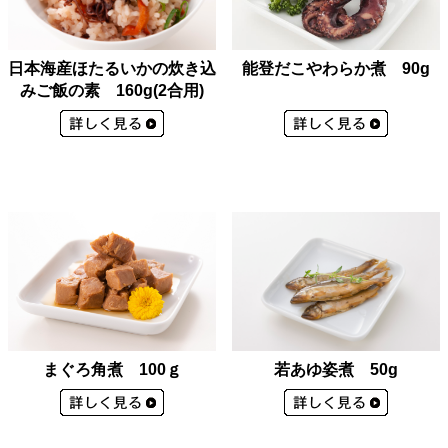
能登だこやわらか煮 90g
日本海産ほたるいかの炊き込
みご飯の素 160g(2合用)
若あゆ姿煮 50g
まぐろ角煮 100ｇ