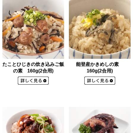
たことひじきの炊き込みご飯
能登産かきめしの素
の素 160g(2合用)
160g(2合用)