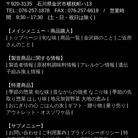
〒920-3135 石川県金沢市横枕町ハ13
TEL : 076-257-1878 FAX : 076-257-6619 / 営業時
間 9:30～17:30 (土・日・祝日は除く)
【メインメニュー・商品購入】
|
トップページ
|
旬な味
|
商品一覧
|
金沢錦のこと
|
ご近所
さんのこと
|
【製造商品に関する情報】
|
製造者情報
|
原材料調味料情報
|
アレルゲン情報
|
遺伝
子組み換え情報
|
【特選商品】
|
季節の惣菜 旬な味
|
昔ながらの佃煮 なごり味
|
季節の先
取り惣菜 はしり味
|
地元加賀野菜 大地の恵み
|
|
おにぎりの心 ごはんの友
|
ギフト・贈り物
|
量り売り
|
アウトレット・オスソワケ品
|
【サブメニュー】
|
お問い合わせ
|
ご利用案内
|
プライバシーポリシー
|
特