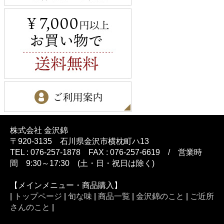
株式会社 金沢錦
〒920-3135 石川県金沢市横枕町ハ13
TEL : 076-257-1878 FAX : 076-257-6619 / 営業時
間 9:30～17:30 (土・日・祝日は除く)
【メインメニュー・商品購入】
|
トップページ
|
旬な味
|
商品一覧
|
金沢錦のこと
|
ご近所
さんのこと
|