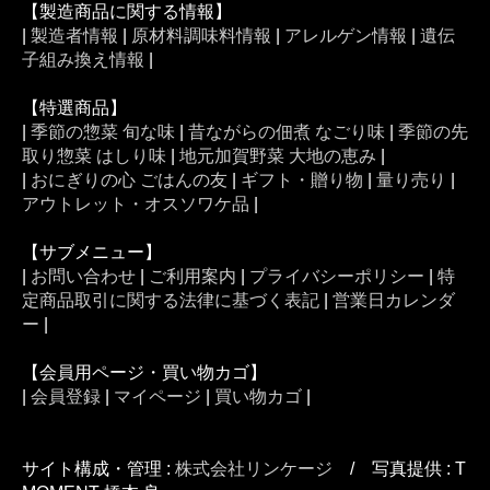
【製造商品に関する情報】
|
製造者情報
|
原材料調味料情報
|
アレルゲン情報
|
遺伝
子組み換え情報
|
【特選商品】
|
季節の惣菜 旬な味
|
昔ながらの佃煮 なごり味
|
季節の先
取り惣菜 はしり味
|
地元加賀野菜 大地の恵み
|
|
おにぎりの心 ごはんの友
|
ギフト・贈り物
|
量り売り
|
アウトレット・オスソワケ品
|
【サブメニュー】
|
お問い合わせ
|
ご利用案内
|
プライバシーポリシー
|
特
定商品取引に関する法律に基づく表記
|
営業日カレンダ
ー
|
【会員用ページ・買い物カゴ】
|
会員登録
|
マイページ
|
買い物カゴ
|
サイト構成・管理 :
株式会社リンケージ
/ 写真提供 : T