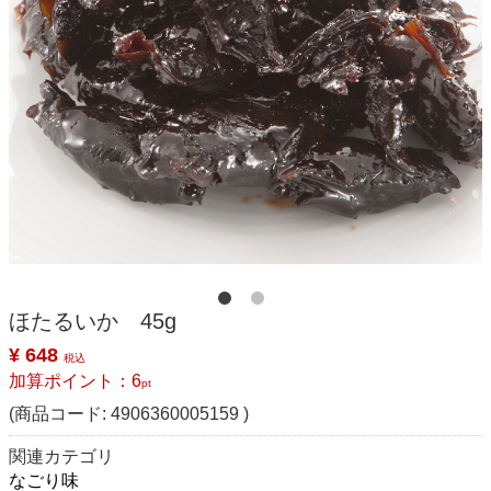
ほたるいか 45g
¥ 648
税込
加算ポイント：
6
pt
(商品コード:
4906360005159
)
関連カテゴリ
なごり味