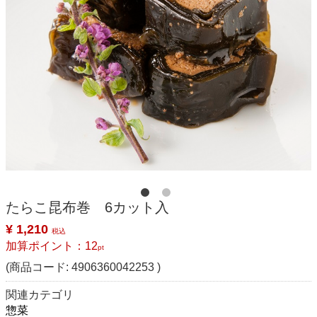
たらこ昆布巻 6カット入
¥ 1,210
税込
加算ポイント：
12
pt
(商品コード:
4906360042253
)
関連カテゴリ
惣菜