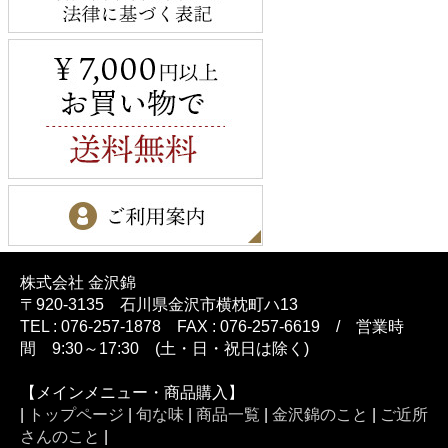
株式会社 金沢錦
〒920-3135 石川県金沢市横枕町ハ13
TEL : 076-257-1878 FAX : 076-257-6619 / 営業時
間 9:30～17:30 (土・日・祝日は除く)
【メインメニュー・商品購入】
|
トップページ
|
旬な味
|
商品一覧
|
金沢錦のこと
|
ご近所
さんのこと
|