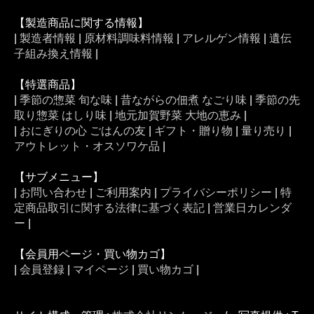
【製造商品に関する情報】
|
製造者情報
|
原材料調味料情報
|
アレルゲン情報
|
遺伝
子組み換え情報
|
【特選商品】
|
季節の惣菜 旬な味
|
昔ながらの佃煮 なごり味
|
季節の先
取り惣菜 はしり味
|
地元加賀野菜 大地の恵み
|
|
おにぎりの心 ごはんの友
|
ギフト・贈り物
|
量り売り
|
アウトレット・オスソワケ品
|
【サブメニュー】
|
お問い合わせ
|
ご利用案内
|
プライバシーポリシー
|
特
定商品取引に関する法律に基づく表記
|
営業日カレンダ
ー
|
【会員用ページ・買い物カゴ】
|
会員登録
|
マイページ
|
買い物カゴ
|