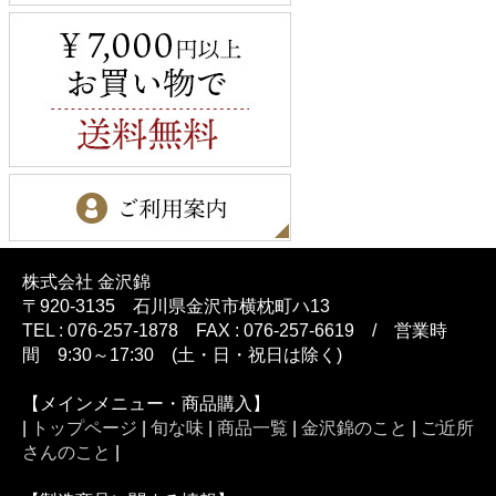
株式会社 金沢錦
〒920-3135 石川県金沢市横枕町ハ13
TEL : 076-257-1878 FAX : 076-257-6619 / 営業時
間 9:30～17:30 (土・日・祝日は除く)
【メインメニュー・商品購入】
|
トップページ
|
旬な味
|
商品一覧
|
金沢錦のこと
|
ご近所
さんのこと
|