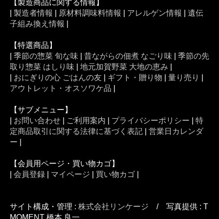
【製造商品に関する情報】
|
製造者情報
|
原材料調味料情報
|
アレルゲン情報
|
遺伝
子組み換え情報
|
【特選商品】
|
季節の惣菜 旬な味
|
昔ながらの佃煮 なごり味
|
季節の先
取り惣菜 はしり味
|
地元加賀野菜 大地の恵み
|
|
おにぎりの心 ごはんの友
|
ギフト・贈り物
|
量り売り
|
アウトレット・オスソワケ品
|
【サブメニュー】
|
お問い合わせ
|
ご利用案内
|
プライバシーポリシー
|
特
定商品取引に関する法律に基づく表記
|
営業日カレンダ
ー
|
【会員用ページ・買い物カゴ】
|
会員登録
|
マイページ
|
買い物カゴ
|
サイト構成・管理 :
株式会社リンケージ
/ 写真提供 : T
MOMENT 橋本 良一