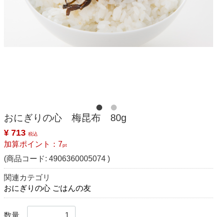
おにぎりの心 梅昆布 80g
¥ 713
税込
加算ポイント：
7
pt
(商品コード:
4906360005074
)
関連カテゴリ
おにぎりの心 ごはんの友
数量