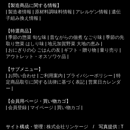
【製造商品に関する情報】
|
製造者情報
|
原材料調味料情報
|
アレルゲン情報
|
遺伝
子組み換え情報
|
【特選商品】
|
季節の惣菜 旬な味
|
昔ながらの佃煮 なごり味
|
季節の先
取り惣菜 はしり味
|
地元加賀野菜 大地の恵み
|
|
おにぎりの心 ごはんの友
|
ギフト・贈り物
|
量り売り
|
アウトレット・オスソワケ品
|
【サブメニュー】
|
お問い合わせ
|
ご利用案内
|
プライバシーポリシー
|
特
定商品取引に関する法律に基づく表記
|
営業日カレンダ
ー
|
【会員用ページ・買い物カゴ】
|
会員登録
|
マイページ
|
買い物カゴ
|
サイト構成・管理 :
株式会社リンケージ
/ 写真提供 : T