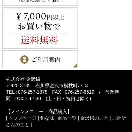
株式会社 金沢錦
〒920-3135 石川県金沢市横枕町ハ13
TEL : 076-257-1878 FAX : 076-257-6619 / 営業時
間 9:30～17:30 (土・日・祝日は除く)
【メインメニュー・商品購入】
|
トップページ
|
旬な味
|
商品一覧
|
金沢錦のこと
|
ご近所
さんのこと
|