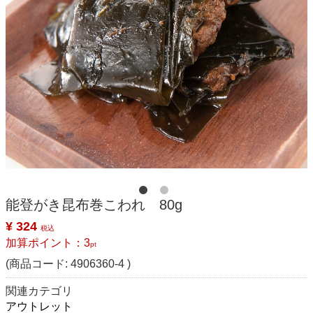
能登がき昆布巻こわれ 80g
¥ 324
税込
加算ポイント：
3
pt
(商品コード:
4906360-4
)
関連カテゴリ
アウトレット